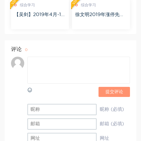
VIP
VIP
综合学习
综合学习
【吴剑】2019年4月-11
徐文明2019年涨停先锋
月益学堂吴剑晋升解盘
势不可挡 阴线战法视频
视频 百度网盘(16.13G)
课程+学员精讲录音 百度
网盘(10.98G)
评论
0
提交评论
昵称 (必填)
邮箱 (必填)
网址