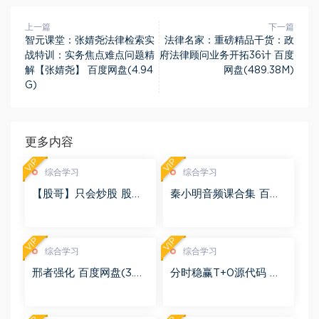
上一篇
下一篇
智元课堂：张婧尧法律检索实
法律名家：重磅精品干货：政
战特训：实务焦点难点问题精
府法律顾问业务开拓36计 百度
解【张婧尧】 百度网盘(4.94
网盘(489.38M)
G)
更多内容
VIP
VIP
综合学习
综合学习
【股哥】只会炒股 股哥
秦小明音频课合集 百度
训练营 第二期 百度网盘
网盘(2.95G)
(24.76G)
VIP
VIP
综合学习
综合学习
邢者强化 百度网盘(3.01
分时稳赢T+0源代码 自
G)
行试验 百度网盘(8.20
K)