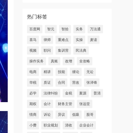
热门标签
百度网
智元
智拾
实务
万法通
喜马
律师
重难点
实操
麦读
视频
职问
集训营
民法典
操作实务
真账
改增
全攻略
电商
精讲
技能
缠论
无讼
华税
质证
合同
营改
张泽锋
必学
法律纠纷
金税
案源
普清
期权
会计
财务主管
张远堂
情商
诉讼
异议
低吸
股哥
小费
职业规划
清收
企业会计