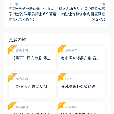
上一篇
下一篇
五万+学员护肤首选—中山大
智立方杨石头：10个爆款式营
学博士的24堂美颜课 6.9 百度
销法让你翻倍赚钱 百度网盘
网盘(707.39M)
(4.27G)
更多内容
VIP
VIP
综合学习
综合学习
【股哥】只会炒股 股哥
秦小明音频课合集 百度
训练营 第二期 百度网盘
网盘(2.95G)
(24.76G)
VIP
VIP
综合学习
综合学习
邢者强化 百度网盘(3.01
分时稳赢T+0源代码 自
G)
行试验 百度网盘(8.20
K)
VIP
VIP
综合学习
综合学习