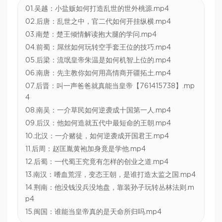
01.吴越：小盐贩如何打造乱世的世外桃源.mp4
02.后唐：乱世之中，官二代如何开挂纵横.mp4
03.南楚：楚王倾情解读抱大腿的学问.mp4
04.前蜀：屌丝如何玩转空手套王位的技巧.mp4
05.后梁：流氓皇帝朱温是如何机智上位的.mp4
06.南唐：先主教你如何用高情商开疆拓土.mp4
07.后晋：叫一声爸爸就真能当皇帝【761415738】.mp
4
08.南吴：一介草民如何逆袭成十国第一人.mp4
09.后汉：他如何造就五代中最短命的王朝.mp4
10.北汉：一介赌徒，如何逆袭成开国君王.mp4
11.后周：赵匡胤黄袍加身竟是学他.mp4
12.后蜀：一代蜀王究竟有怎样的创业之道.mp4
13.南汉：嗜血荒淫，变态王朝，是谁打造太监之国.mp4
14.荆南：他没钱没兵没地盘，靠装孙子玩转丛林法则.m
p4
15.闽国：谁能当皇帝真的是天命所归吗.mp4