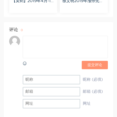
【吴剑】2019年4月-11
徐文明2019年涨停先锋
月益学堂吴剑晋升解盘
势不可挡 阴线战法视频
视频 百度网盘(16.13G)
课程+学员精讲录音 百度
网盘(10.98G)
评论
0
提交评论
昵称 (必填)
邮箱 (必填)
网址