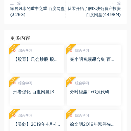
上一篇
下一篇
家居风水的重中之重 百度网盘
从零开始了解区块链资产投资
(3.26G)
百度网盘(44.98M)
更多内容
VIP
VIP
综合学习
综合学习
【股哥】只会炒股 股哥
秦小明音频课合集 百度
训练营 第二期 百度网盘
网盘(2.95G)
(24.76G)
VIP
VIP
综合学习
综合学习
邢者强化 百度网盘(3.01
分时稳赢T+0源代码 自
G)
行试验 百度网盘(8.20
K)
VIP
VIP
综合学习
综合学习
【吴剑】2019年4月-11
徐文明2019年涨停先锋
月益学堂吴剑晋升解盘
势不可挡 阴线战法视频