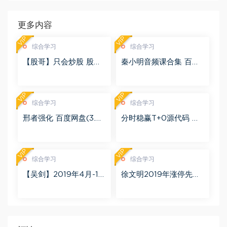
更多内容
VIP
VIP
综合学习
综合学习
【股哥】只会炒股 股哥
秦小明音频课合集 百度
训练营 第二期 百度网盘
网盘(2.95G)
(24.76G)
VIP
VIP
综合学习
综合学习
邢者强化 百度网盘(3.01
分时稳赢T+0源代码 自
G)
行试验 百度网盘(8.20
K)
VIP
VIP
综合学习
综合学习
【吴剑】2019年4月-11
徐文明2019年涨停先锋
月益学堂吴剑晋升解盘
势不可挡 阴线战法视频
视频 百度网盘(16.13G)
课程+学员精讲录音 百度
网盘(10.98G)