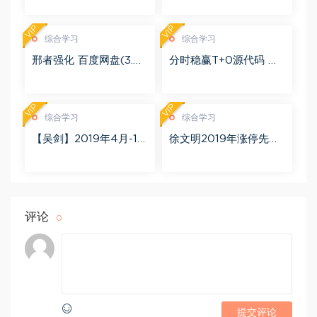
(24.76G)
VIP
VIP
综合学习
综合学习
邢者强化 百度网盘(3.01
分时稳赢T+0源代码 自
G)
行试验 百度网盘(8.20
K)
VIP
VIP
综合学习
综合学习
【吴剑】2019年4月-11
徐文明2019年涨停先锋
月益学堂吴剑晋升解盘
势不可挡 阴线战法视频
视频 百度网盘(16.13G)
课程+学员精讲录音 百度
网盘(10.98G)
评论
0
提交评论