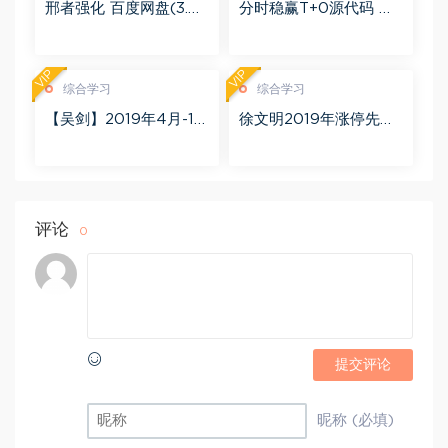
邢者强化 百度网盘(3.01
分时稳赢T+0源代码 自
G)
行试验 百度网盘(8.20
K)
VIP
VIP
综合学习
综合学习
【吴剑】2019年4月-11
徐文明2019年涨停先锋
月益学堂吴剑晋升解盘
势不可挡 阴线战法视频
视频 百度网盘(16.13G)
课程+学员精讲录音 百度
网盘(10.98G)
评论
0
提交评论
昵称 (必填)