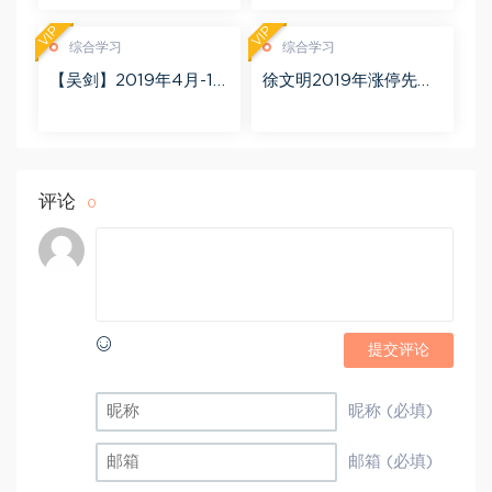
K)
VIP
VIP
综合学习
综合学习
【吴剑】2019年4月-11
徐文明2019年涨停先锋
月益学堂吴剑晋升解盘
势不可挡 阴线战法视频
视频 百度网盘(16.13G)
课程+学员精讲录音 百度
网盘(10.98G)
评论
0
提交评论
昵称 (必填)
邮箱 (必填)