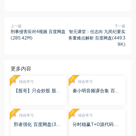
上一篇
下一篇
刑事侵害应对4视频 百度网盘
智元课堂：任志向 九民纪要实
(285.42M)
务重难点解析 百度网盘(449.3
9K)
更多内容
VIP
VIP
综合学习
综合学习
【股哥】只会炒股 股哥
秦小明音频课合集 百度
训练营 第二期 百度网盘
网盘(2.95G)
(24.76G)
VIP
VIP
综合学习
综合学习
邢者强化 百度网盘(3.01
分时稳赢T+0源代码 自
G)
行试验 百度网盘(8.20