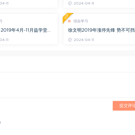
4-11
2024-04-11
VIP
习
综合学习
2019年4月-11月益学堂吴
徐文明2019年涨停先锋 势不可挡
视频 百度网盘(16.13G)
阴线战法视频课程+学员精讲录音
4-11
2024-04-11
百度网盘(10.98G)
提交评
)