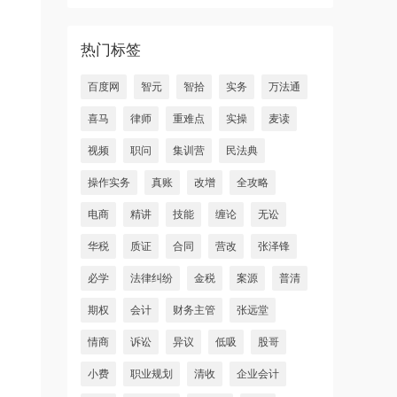
热门标签
百度网
智元
智拾
实务
万法通
喜马
律师
重难点
实操
麦读
视频
职问
集训营
民法典
操作实务
真账
改增
全攻略
电商
精讲
技能
缠论
无讼
华税
质证
合同
营改
张泽锋
必学
法律纠纷
金税
案源
普清
期权
会计
财务主管
张远堂
情商
诉讼
异议
低吸
股哥
小费
职业规划
清收
企业会计