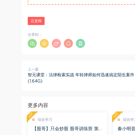
百度网
分享到：
上一篇
智元课堂：法律检索实战 年轻律师如何迅速搞定陌生案件
(1.64G)
更多内容
VIP
VIP
综合学习
综合学
【股哥】只会炒股 股哥训练营 第
秦小明音
二期 百度网盘(24.76G)
G)