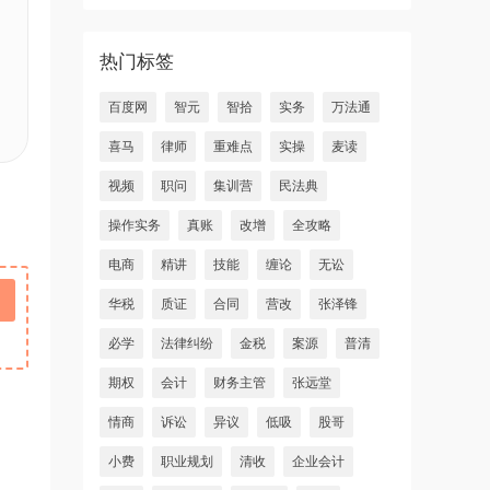
热门标签
百度网
智元
智拾
实务
万法通
喜马
律师
重难点
实操
麦读
视频
职问
集训营
民法典
操作实务
真账
改增
全攻略
电商
精讲
技能
缠论
无讼
华税
质证
合同
营改
张泽锋
必学
法律纠纷
金税
案源
普清
期权
会计
财务主管
张远堂
情商
诉讼
异议
低吸
股哥
小费
职业规划
清收
企业会计