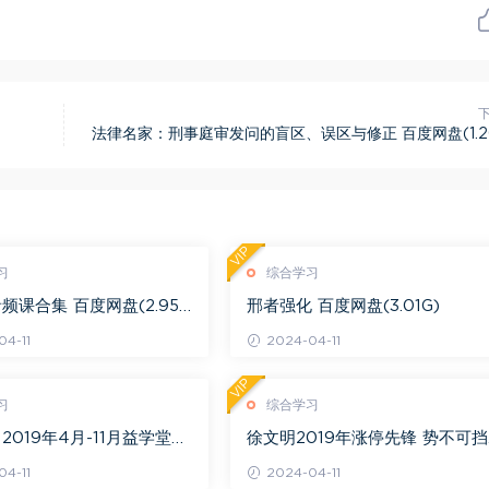
法律名家：刑事庭审发问的盲区、误区与修正 百度网盘(1.2
VIP
习
综合学习
频课合集 百度网盘(2.95
邢者强化 百度网盘(3.01G)
4-11
2024-04-11
VIP
习
综合学习
2019年4月-11月益学堂吴
徐文明2019年涨停先锋 势不可挡
视频 百度网盘(16.13G)
阴线战法视频课程+学员精讲录音
4-11
2024-04-11
百度网盘(10.98G)