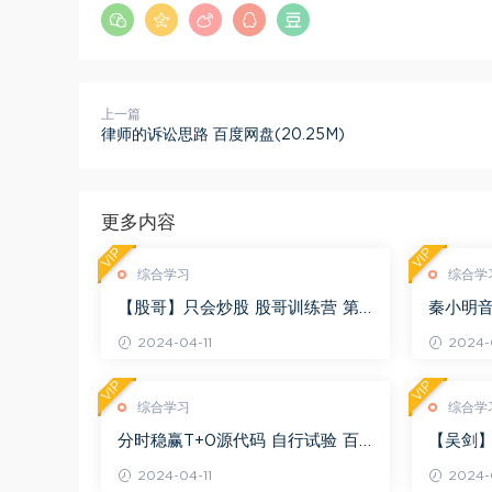
上一篇
律师的诉讼思路 百度网盘(20.25M)
更多内容
VIP
VIP
综合学习
综合学
【股哥】只会炒股 股哥训练营 第
秦小明音
二期 百度网盘(24.76G)
G)
2024-04-11
2024-0
VIP
VIP
综合学习
综合学
分时稳赢T+0源代码 自行试验 百
【吴剑】
度网盘(8.20K)
剑晋升解盘
2024-04-11
2024-0