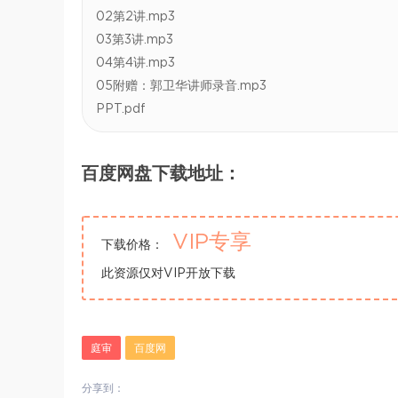
02第2讲.mp3
03第3讲.mp3
04第4讲.mp3
05附赠：郭卫华讲师录音.mp3
PPT.pdf
百度网盘下载地址：
VIP专享
下载价格：
此资源仅对VIP开放下载
庭审
百度网
分享到：