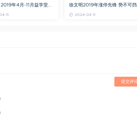
2019年4月-11月益学堂吴
徐文明2019年涨停先锋 势不可挡
视频 百度网盘(16.13G)
阴线战法视频课程+学员精讲录音
4-11
2024-04-11
百度网盘(10.98G)
提交评
)
)