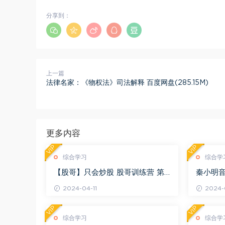
分享到：
上一篇
法律名家：《物权法》司法解释 百度网盘(285.15M)
更多内容
VIP
VIP
综合学习
综合学
【股哥】只会炒股 股哥训练营 第
秦小明音
二期 百度网盘(24.76G)
G)
2024-04-11
2024-0
VIP
VIP
综合学习
综合学