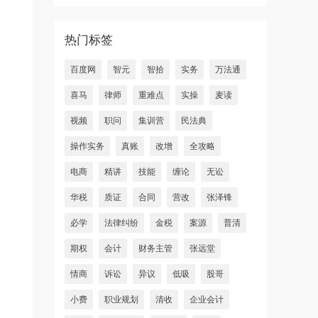
热门标签
百度网
智元
智拾
实务
万法通
喜马
律师
重难点
实操
麦读
视频
职问
集训营
民法典
操作实务
真账
改增
全攻略
电商
精讲
技能
缠论
无讼
华税
质证
合同
营改
张泽锋
必学
法律纠纷
金税
案源
普清
期权
会计
财务主管
张远堂
情商
诉讼
异议
低吸
股哥
小费
职业规划
清收
企业会计