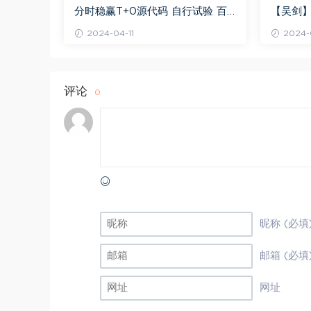
分时稳赢T+0源代码 自行试验 百
【吴剑】
度网盘(8.20K)
剑晋升解盘
2024-04-11
2024-0
评论
0
昵称 (必填
邮箱 (必填
网址