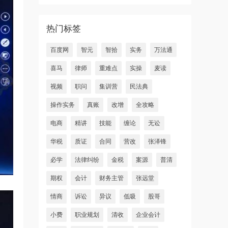
热门标签
百度网
智元
智拾
实务
万法通
喜马
律师
重难点
实操
麦读
视频
职问
集训营
民法典
操作实务
真账
改增
全攻略
电商
精讲
技能
缠论
无讼
华税
质证
合同
营改
张泽锋
必学
法律纠纷
金税
案源
普清
期权
会计
财务主管
张远堂
情商
诉讼
异议
低吸
股哥
小费
职业规划
清收
企业会计