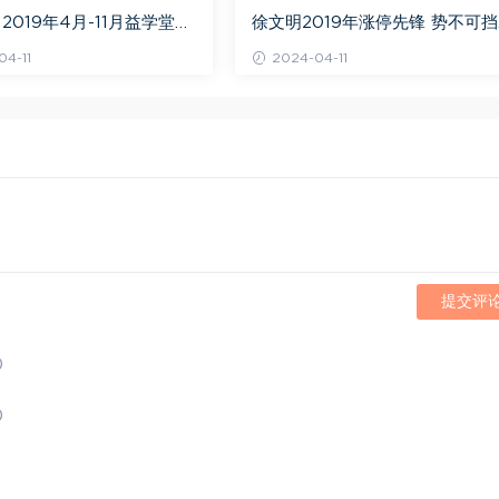
2019年4月-11月益学堂吴
徐文明2019年涨停先锋 势不可挡
视频 百度网盘(16.13G)
阴线战法视频课程+学员精讲录音
4-11
2024-04-11
百度网盘(10.98G)
提交评
)
)