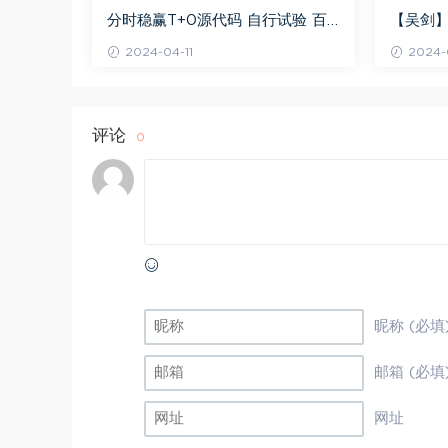
分时稳赢T+0源代码 自行试验 百
【吴剑】
度网盘(8.20K)
剑晋升解盘
2024-04-11
2024-0
评论
0
昵称 (必填
邮箱 (必填
网址