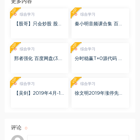
更多内容
VIP
VIP
综合学习
综合学习
【股哥】只会炒股 股哥
秦小明音频课合集 百度
训练营 第二期 百度网盘
网盘(2.95G)
(24.76G)
VIP
VIP
综合学习
综合学习
邢者强化 百度网盘(3.01
分时稳赢T+0源代码 自
G)
行试验 百度网盘(8.20
K)
VIP
VIP
综合学习
综合学习
【吴剑】2019年4月-11
徐文明2019年涨停先锋
月益学堂吴剑晋升解盘
势不可挡 阴线战法视频
视频 百度网盘(16.13G)
课程+学员精讲录音 百度
网盘(10.98G)
评论
0