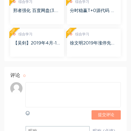
综合学习
综合学习
邢者强化 百度网盘(3.01
分时稳赢T+0源代码 自
G)
行试验 百度网盘(8.20
K)
VIP
VIP
综合学习
综合学习
【吴剑】2019年4月-11
徐文明2019年涨停先锋
月益学堂吴剑晋升解盘
势不可挡 阴线战法视频
视频 百度网盘(16.13G)
课程+学员精讲录音 百度
网盘(10.98G)
评论
0
提交评论