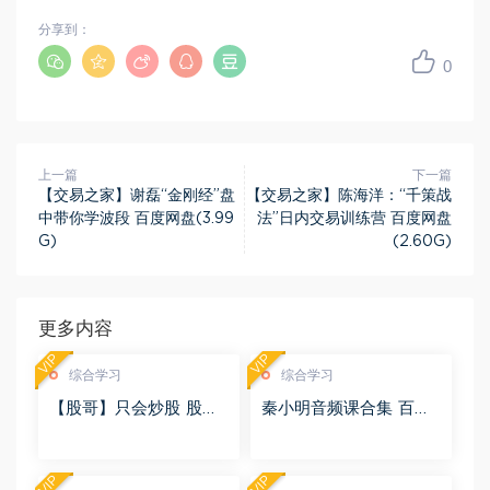
分享到：
0
上一篇
下一篇
【交易之家】谢磊“金刚经”盘
【交易之家】陈海洋：“千策战
中带你学波段 百度网盘(3.99
法”日内交易训练营 百度网盘
G)
(2.60G)
更多内容
VIP
VIP
综合学习
综合学习
【股哥】只会炒股 股哥
秦小明音频课合集 百度
训练营 第二期 百度网盘
网盘(2.95G)
(24.76G)
VIP
VIP