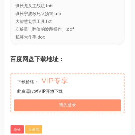
班长龙头主战法.tn6
班长宁波敢死队预警.tn6
大智慧划线工具.txt
立桩量（翻倍的波段操作）.pdf
私募大作手.doc
百度网盘下载地址：
VIP专享
下载价格：
此资源仅对VIP开放下载
请先登录
班长
百度网