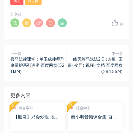
擒龙
百度网
分享到：
0
上一篇
下一篇
喜马法律课堂：单玉成律师刑
一线天筹码战法2.0 (连板+回
事辩护系列讲座 百度网盘(52
踩+变异) 视频+文档 百度网盘
1.13M)
(294.55M)
更多内容
VIP
VIP
综合学习
综合学习
【股哥】只会炒股 股哥
秦小明音频课合集 百度
训练营 第二期 百度网盘
网盘(2.95G)
(24.76G)