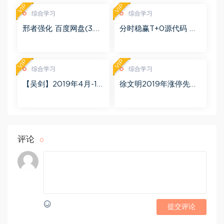
VIP
VIP
综合学习
综合学习
邢者强化 百度网盘(3.01
分时稳赢T+0源代码 自
G)
行试验 百度网盘(8.20
K)
VIP
VIP
综合学习
综合学习
【吴剑】2019年4月-11
徐文明2019年涨停先锋
月益学堂吴剑晋升解盘
势不可挡 阴线战法视频
视频 百度网盘(16.13G)
课程+学员精讲录音 百度
网盘(10.98G)
评论
0
提交评论