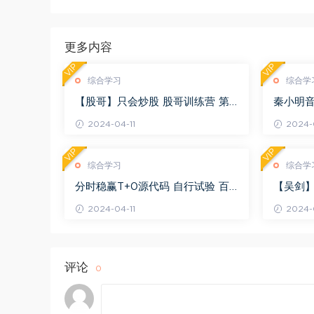
更多内容
VIP
VIP
综合学习
综合学
【股哥】只会炒股 股哥训练营 第
秦小明音
二期 百度网盘(24.76G)
G)
2024-04-11
2024-0
VIP
VIP
综合学习
综合学
分时稳赢T+0源代码 自行试验 百
【吴剑】
度网盘(8.20K)
剑晋升解盘
2024-04-11
2024-0
评论
0