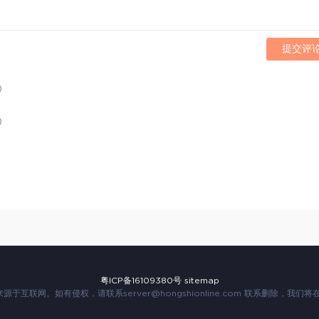
提交评
)
)
粤ICP备16109380号
sitemap
来源于互联网。如有侵权，请联系
server@hongshionline.com
联系删除，我们将在