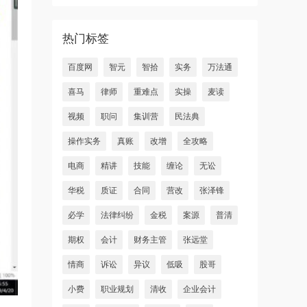
热门标签
百度网
智元
智拾
实务
万法通
喜马
律师
重难点
实操
麦读
视频
职问
集训营
民法典
操作实务
真账
改增
全攻略
电商
精讲
技能
缠论
无讼
华税
质证
合同
营改
张泽锋
必学
法律纠纷
金税
案源
普清
期权
会计
财务主管
张远堂
情商
诉讼
异议
低吸
股哥
小费
职业规划
清收
企业会计