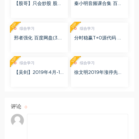
【股哥】只会炒股 股哥
秦小明音频课合集 百度
训练营 第二期 百度网盘
网盘(2.95G)
(24.76G)
VIP
VIP
综合学习
综合学习
邢者强化 百度网盘(3.01
分时稳赢T+0源代码 自
G)
行试验 百度网盘(8.20
K)
VIP
VIP
综合学习
综合学习
【吴剑】2019年4月-11
徐文明2019年涨停先锋
月益学堂吴剑晋升解盘
势不可挡 阴线战法视频
视频 百度网盘(16.13G)
课程+学员精讲录音 百度
网盘(10.98G)
评论
0