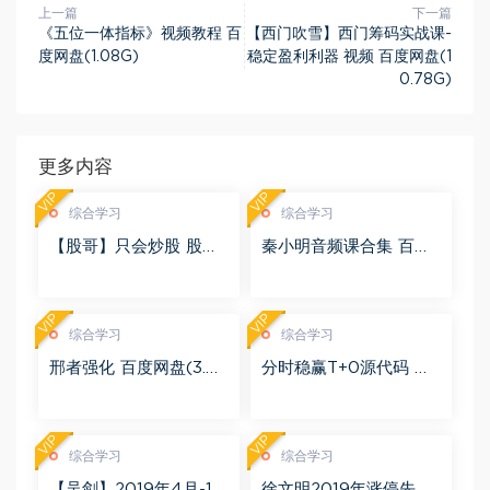
上一篇
下一篇
《五位一体指标》视频教程 百
【西门吹雪】西门筹码实战课-
度网盘(1.08G)
稳定盈利利器 视频 百度网盘(1
0.78G)
更多内容
VIP
VIP
综合学习
综合学习
【股哥】只会炒股 股哥
秦小明音频课合集 百度
训练营 第二期 百度网盘
网盘(2.95G)
(24.76G)
VIP
VIP
综合学习
综合学习
邢者强化 百度网盘(3.01
分时稳赢T+0源代码 自
G)
行试验 百度网盘(8.20
K)
VIP
VIP
综合学习
综合学习
【吴剑】2019年4月-11
徐文明2019年涨停先锋