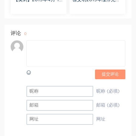
月益学堂吴剑晋升解盘
势不可挡 阴线战法视频
视频 百度网盘(16.13G)
课程+学员精讲录音 百度
网盘(10.98G)
评论
0
提交评论
昵称 (必填)
邮箱 (必填)
网址