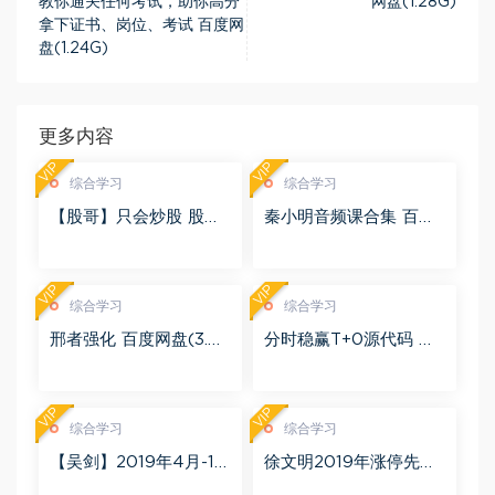
教你通关任何考试，助你高分
网盘(1.28G)
拿下证书、岗位、考试 百度网
盘(1.24G)
更多内容
VIP
VIP
综合学习
综合学习
【股哥】只会炒股 股哥
秦小明音频课合集 百度
训练营 第二期 百度网盘
网盘(2.95G)
(24.76G)
VIP
VIP
综合学习
综合学习
邢者强化 百度网盘(3.01
分时稳赢T+0源代码 自
G)
行试验 百度网盘(8.20
K)
VIP
VIP
综合学习
综合学习
【吴剑】2019年4月-11
徐文明2019年涨停先锋
月益学堂吴剑晋升解盘
势不可挡 阴线战法视频