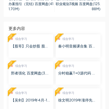
办案指引（完结) 百度网盘(41
职业规划3视频 百度网盘(125.
1.70M)
88M)
更多内容
VIP
VIP
综合学习
综合学习
【股哥】只会炒股 股哥
秦小明音频课合集 百度
训练营 第二期 百度网盘
网盘(2.95G)
(24.76G)
VIP
VIP
综合学习
综合学习
邢者强化 百度网盘(3.01
分时稳赢T+0源代码 自
G)
行试验 百度网盘(8.20
K)
VIP
VIP
综合学习
综合学习
【吴剑】2019年4月-11
徐文明2019年涨停先锋
月益学堂吴剑晋升解盘
势不可挡 阴线战法视频