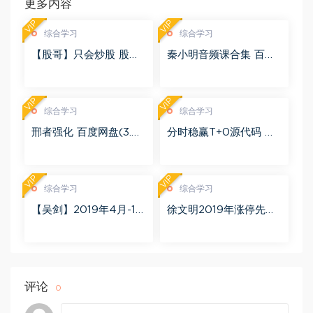
更多内容
VIP
VIP
综合学习
综合学习
【股哥】只会炒股 股哥
秦小明音频课合集 百度
训练营 第二期 百度网盘
网盘(2.95G)
(24.76G)
VIP
VIP
综合学习
综合学习
邢者强化 百度网盘(3.01
分时稳赢T+0源代码 自
G)
行试验 百度网盘(8.20
K)
VIP
VIP
综合学习
综合学习
【吴剑】2019年4月-11
徐文明2019年涨停先锋
月益学堂吴剑晋升解盘
势不可挡 阴线战法视频
视频 百度网盘(16.13G)
课程+学员精讲录音 百度
网盘(10.98G)
评论
0