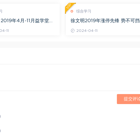
VIP
习
综合学习
2019年4月-11月益学堂吴
徐文明2019年涨停先锋 势不可挡
视频 百度网盘(16.13G)
阴线战法视频课程+学员精讲录音
4-11
2024-04-11
百度网盘(10.98G)
提交评
)
)