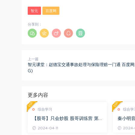
智元
百度网
分享到：
上一篇
智元课堂：赵德宝交通事故处理与保险理赔一门通 百度网盘(
G)
更多内容
VIP
VIP
综合学习
综合学
【股哥】只会炒股 股哥训练营 第
秦小明音
二期 百度网盘(24.76G)
G)
2024-04-11
2024-0