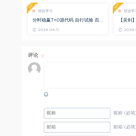
VIP
VIP
综合学习
综合学
分时稳赢T+0源代码 自行试验 百
【吴剑】
度网盘(8.20K)
剑晋升解盘
2024-04-11
2024-0
评论
0
昵称 (必填
邮箱 (必填