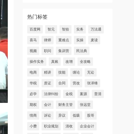
热门标签
百度网
智元
智拾
实务
万法通
喜马
律师
重难点
实操
麦读
视频
职问
集训营
民法典
操作实务
真账
改增
全攻略
电商
精讲
技能
缠论
无讼
华税
质证
合同
营改
张泽锋
必学
法律纠纷
金税
案源
普清
期权
会计
财务主管
张远堂
情商
诉讼
异议
低吸
股哥
小费
职业规划
清收
企业会计