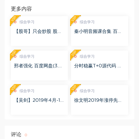
更多内容
VIP
VIP
综合学习
综合学习
【股哥】只会炒股 股哥
秦小明音频课合集 百度
训练营 第二期 百度网盘
网盘(2.95G)
(24.76G)
VIP
VIP
综合学习
综合学习
邢者强化 百度网盘(3.01
分时稳赢T+0源代码 自
G)
行试验 百度网盘(8.20
K)
VIP
VIP
综合学习
综合学习
【吴剑】2019年4月-11
徐文明2019年涨停先锋
月益学堂吴剑晋升解盘
势不可挡 阴线战法视频
视频 百度网盘(16.13G)
课程+学员精讲录音 百度
网盘(10.98G)
评论
0