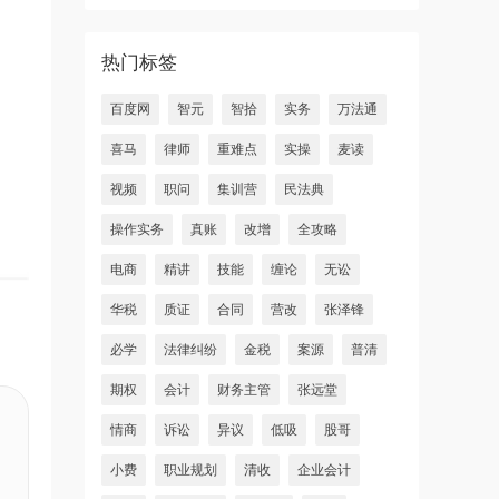
热门标签
百度网
智元
智拾
实务
万法通
喜马
律师
重难点
实操
麦读
视频
职问
集训营
民法典
操作实务
真账
改增
全攻略
电商
精讲
技能
缠论
无讼
华税
质证
合同
营改
张泽锋
必学
法律纠纷
金税
案源
普清
期权
会计
财务主管
张远堂
情商
诉讼
异议
低吸
股哥
小费
职业规划
清收
企业会计