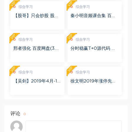
VIP
VIP
综合学习
综合学习
【股哥】只会炒股 股哥
秦小明音频课合集 百度
训练营 第二期 百度网盘
网盘(2.95G)
(24.76G)
VIP
VIP
综合学习
综合学习
邢者强化 百度网盘(3.01
分时稳赢T+0源代码 自
G)
行试验 百度网盘(8.20
K)
VIP
VIP
综合学习
综合学习
【吴剑】2019年4月-11
徐文明2019年涨停先锋
月益学堂吴剑晋升解盘
势不可挡 阴线战法视频
视频 百度网盘(16.13G)
课程+学员精讲录音 百度
网盘(10.98G)
评论
0