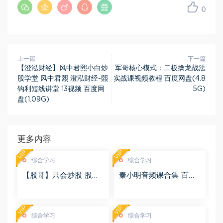
0
上一篇
下一篇
【澄泓财经】风中君熙小白炒
军哥核心模式：二板擒龙战法
股学堂 风中君熙 澄泓财经-熙
实战课视频教程 百度网盘(4.8
钩利短线讲堂 13视频 百度网
5G)
盘(1.09G)
更多内容
VIP
VIP
综合学习
综合学习
【股哥】只会炒股 股哥
秦小明音频课合集 百度
训练营 第二期 百度网盘
网盘(2.95G)
(24.76G)
VIP
VIP
综合学习
综合学习