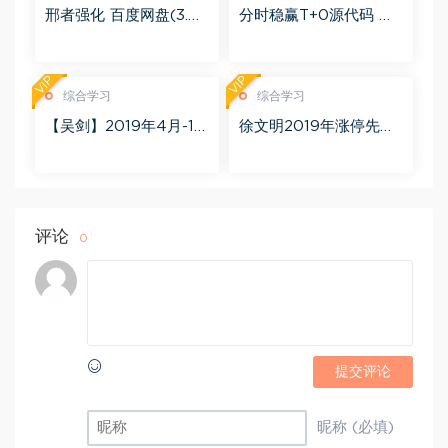
邢者强化 百度网盘(3.01
分时稳赢T+0源代码 自
G)
行试验 百度网盘(8.20
K)
VIP
VIP
综合学习
综合学习
【吴剑】2019年4月-11
徐文明2019年涨停先锋
月益学堂吴剑晋升解盘
势不可挡 阴线战法视频
视频 百度网盘(16.13G)
课程+学员精讲录音 百度
网盘(10.98G)
评论
0
提交评论
昵称 (必填)