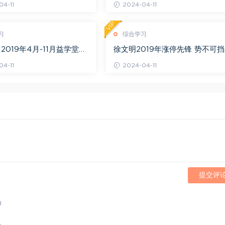
4-11
2024-04-11
VIP
习
综合学习
2019年4月-11月益学堂吴
徐文明2019年涨停先锋 势不可挡
视频 百度网盘(16.13G)
阴线战法视频课程+学员精讲录音
4-11
2024-04-11
百度网盘(10.98G)
提交评
)