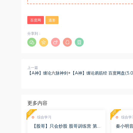
百度网
遁形
分享到：
上一篇
【A神】缠论六脉神剑+【A神】缠论易筋经 百度网盘(5.0
更多内容
VIP
VIP
综合学习
综合学
【股哥】只会炒股 股哥训练营 第
秦小明音
二期 百度网盘(24.76G)
G)