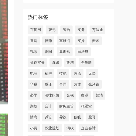
热门标签
百度网
智元
智拾
实务
万法通
喜马
律师
重难点
实操
麦读
视频
职问
集训营
民法典
操作实务
真账
改增
全攻略
电商
精讲
技能
缠论
无讼
华税
质证
合同
营改
张泽锋
必学
法律纠纷
金税
案源
普清
期权
会计
财务主管
张远堂
情商
诉讼
异议
低吸
股哥
小费
职业规划
清收
企业会计