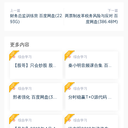
上一篇
下一篇
财务总监训练营 百度网盘(22.
两票制改革税务风险与应对 百
93G)
度网盘(386.48M)
更多内容
VIP
VIP
综合学习
综合学习
【股哥】只会炒股 股哥
秦小明音频课合集 百度
训练营 第二期 百度网盘
网盘(2.95G)
(24.76G)
VIP
VIP
综合学习
综合学习
邢者强化 百度网盘(3.01
分时稳赢T+0源代码 自
G)
行试验 百度网盘(8.20
K)
VIP
VIP
综合学习
综合学习