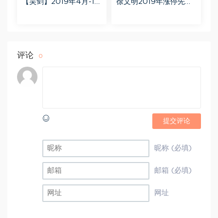
【吴剑】2019年4月-11
徐文明2019年涨停先锋
月益学堂吴剑晋升解盘
势不可挡 阴线战法视频
视频 百度网盘(16.13G)
课程+学员精讲录音 百度
网盘(10.98G)
评论
0
提交评论
昵称 (必填)
邮箱 (必填)
网址