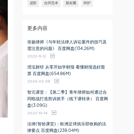
进阶
合同范本
朋友圈
辩护
更多内容
张扬律师《与年轻法律人诉讼案件的技巧及
需注意的问题》 百度网盘(134.26M)
2022-11-12
澄泓财经 从零开始学财报 看懂财报选好股
票 百度网盘(654.86M)
2024-02-08
智元课堂：【第二季】青年律师如何通过合
同暗战打造胜诉抓手（线下课转录） 百度网
盘(3.09G)
2022-10-14
法律(智拾课堂)：欧洲足球俱乐部收购的法
律要点 百度网盘(238.04M)