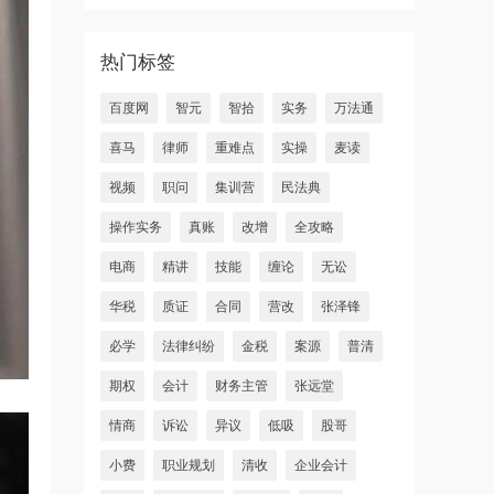
热门标签
百度网
智元
智拾
实务
万法通
喜马
律师
重难点
实操
麦读
视频
职问
集训营
民法典
操作实务
真账
改增
全攻略
电商
精讲
技能
缠论
无讼
华税
质证
合同
营改
张泽锋
必学
法律纠纷
金税
案源
普清
期权
会计
财务主管
张远堂
情商
诉讼
异议
低吸
股哥
小费
职业规划
清收
企业会计