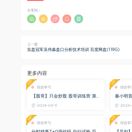
分享到：
上一篇
实盘冠军吴伟淼盘口分析技术培训 百度网盘(1.19G)
更多内容
VIP
VIP
综合学习
综合学
【股哥】只会炒股 股哥训练营 第
秦小明音
二期 百度网盘(24.76G)
G)
2024-04-11
2024-0
VIP
VIP
综合学习
综合学
分时稳赢T+0源代码 自行试验 百
【吴剑】