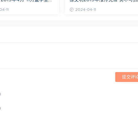
视频 百度网盘(16.13G)
阴线战法视频课程+学员精讲录音
4-11
2024-04-11
百度网盘(10.98G)
提交评
)
)