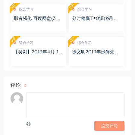
VIP
VIP
综合学习
综合学习
邢者强化 百度网盘(3.01
分时稳赢T+0源代码 自
G)
行试验 百度网盘(8.20
K)
VIP
VIP
综合学习
综合学习
【吴剑】2019年4月-11
徐文明2019年涨停先锋
月益学堂吴剑晋升解盘
势不可挡 阴线战法视频
视频 百度网盘(16.13G)
课程+学员精讲录音 百度
网盘(10.98G)
评论
0
提交评论