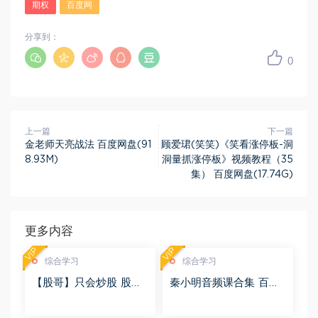
期权
百度网
分享到：
0
上一篇
下一篇
金老师天亮战法 百度网盘(91
顾爱珺(笑笑)《笑看涨停板-洞
8.93M)
洞量抓涨停板》视频教程（35
集） 百度网盘(17.74G)
更多内容
VIP
VIP
综合学习
综合学习
【股哥】只会炒股 股哥
秦小明音频课合集 百度
训练营 第二期 百度网盘
网盘(2.95G)
(24.76G)