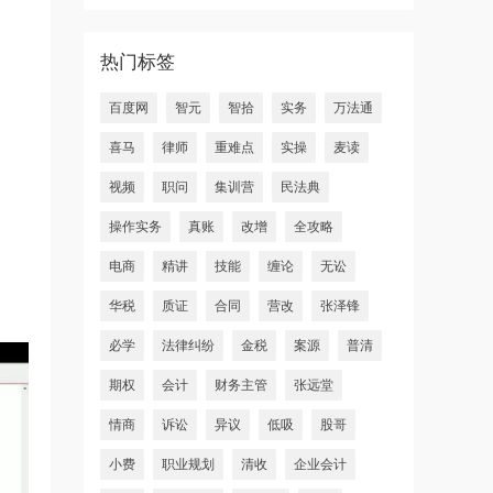
热门标签
百度网
智元
智拾
实务
万法通
喜马
律师
重难点
实操
麦读
视频
职问
集训营
民法典
操作实务
真账
改增
全攻略
电商
精讲
技能
缠论
无讼
华税
质证
合同
营改
张泽锋
必学
法律纠纷
金税
案源
普清
期权
会计
财务主管
张远堂
情商
诉讼
异议
低吸
股哥
小费
职业规划
清收
企业会计