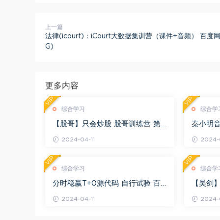
上一篇
法律(icourt)：iCourt大数据集训营（课件+音频） 百度网盘
G)
更多内容
VIP
VIP
综合学习
综合学
【股哥】只会炒股 股哥训练营 第
秦小明音
二期 百度网盘(24.76G)
G)
2024-04-11
2024-0
VIP
VIP
综合学习
综合学
分时稳赢T+0源代码 自行试验 百
【吴剑】
度网盘(8.20K)
剑晋升解盘
2024-04-11
2024-0