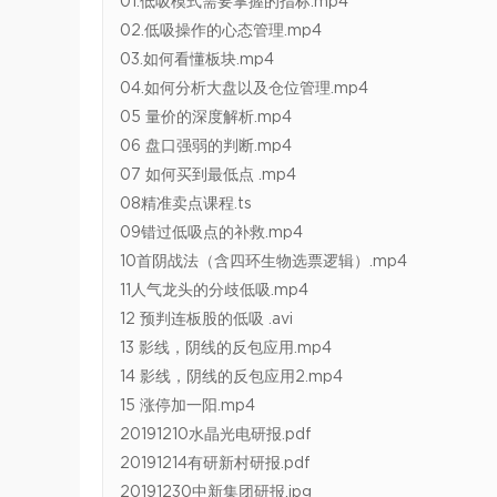
01.低吸模式需要掌握的指标.mp4
02.低吸操作的心态管理.mp4
03.如何看懂板块.mp4
04.如何分析大盘以及仓位管理.mp4
05 量价的深度解析.mp4
06 盘口强弱的判断.mp4
07 如何买到最低点 .mp4
08精准卖点课程.ts
09错过低吸点的补救.mp4
10首阴战法（含四环生物选票逻辑）.mp4
11人气龙头的分歧低吸.mp4
12 预判连板股的低吸 .avi
13 影线，阴线的反包应用.mp4
14 影线，阴线的反包应用2.mp4
15 涨停加一阳.mp4
20191210水晶光电研报.pdf
20191214有研新村研报.pdf
20191230中新集团研报.jpg